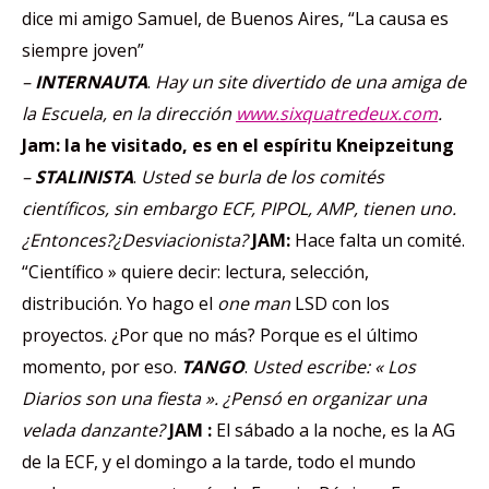
dice mi amigo Samuel, de Buenos Aires, “La causa es
siempre joven”
–
I
NTERNAUTA
.
Hay un site divertido de una amiga de
la Escuela, en la dirección
www.sixquatredeux.com
.
Jam: la he visitado, es en el espíritu Kneipzeitung
–
S
TALINISTA
.
Usted se burla de los comités
científicos, sin embargo ECF, PIPOL, AMP, tienen uno.
¿Entonces?¿Desviacionista?
JAM:
Hace falta un comité.
“Científico » quiere decir: lectura, selección,
distribución. Yo hago el
one man
LSD con los
proyectos. ¿Por que no más? Porque es el último
momento, por eso.
T
ANGO
.
Usted escribe: « Los
Diarios son una fiesta ». ¿Pensó en organizar una
velada danzante?
J
AM :
El sábado a la noche, es la AG
de la ECF, y el domingo a la tarde, todo el mundo