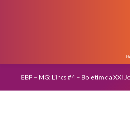
H
EBP – MG: L’incs #4 – Boletim da XXI J