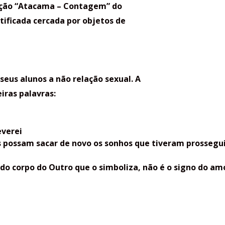
alação “Atacama – Contagem” do
ificada cercada por objetos de
us alunos a não relação sexual. A
iras palavras:
everei
cês possam sacar de novo os sonhos que tiveram prossegu
do corpo do Outro que o simboliza, não é o signo do amo