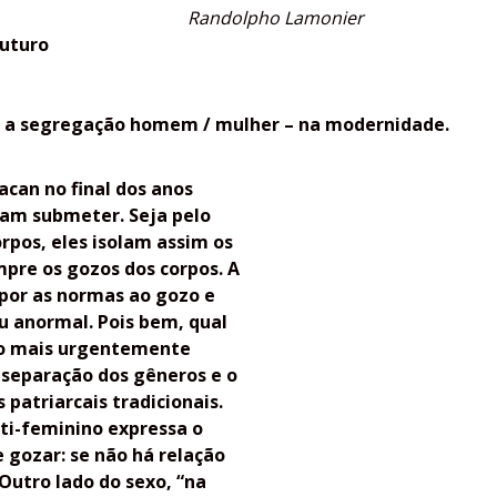
Randolpho Lamonier
futuro
– a segregação homem / mulher – na modernidade.
Lacan no final dos anos
isam submeter. Seja pelo
pos, eles isolam assim os
mpre os gozos dos corpos. A
mpor as normas ao gozo e
u anormal. Pois bem, qual
r o mais urgentemente
 separação dos gêneros e o
patriarcais tradicionais.
ti-feminino expressa o
 gozar: se não há relação
 Outro lado do sexo, “na