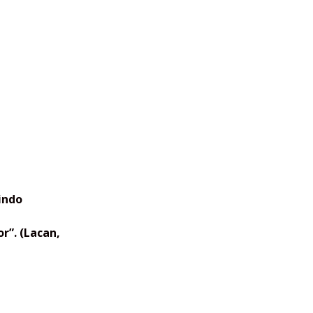
indo
r”. (Lacan,