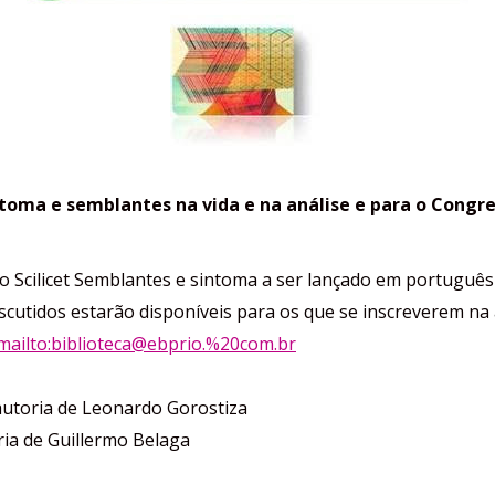
intoma e semblantes na vida e na análise e para o Con
o Scilicet Semblantes e sintoma a ser lançado em portugu
iscutidos estarão disponíveis para os que se inscreverem na 
mailto:biblioteca@ebprio.%20com.br
autoria de Leonardo Gorostiza
ia de Guillermo Belaga