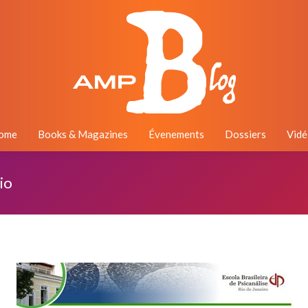
ome
Books & Magazines
Évenements
Dossiers
Vidé
io