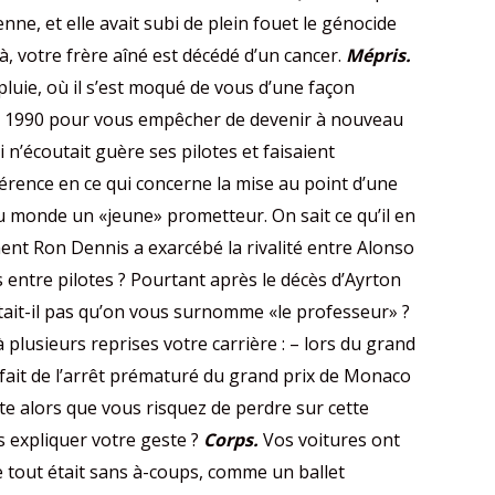
ne, et elle avait subi de plein fouet le génocide
à, votre frère aîné est décédé d’un cancer.
Mépris.
pluie, où il s’est moqué de vous d’une façon
on 1990 pour vous empêcher de devenir à nouveau
 n’écoutait guère ses pilotes et faisaient
érence en ce qui concerne la mise au point d’une
u monde un «jeune» prometteur. On sait ce qu’il en
ment Ron Dennis a exarcébé la rivalité entre Alonso
entre pilotes ? Pourtant après le décès d’Ayrton
rtait-il pas qu’on vous surnomme «le professeur» ?
plusieurs reprises votre carrière : – lors du grand
fait de l’arrêt prématuré du grand prix de Monaco
nte alors que vous risquez de perdre sur cette
s expliquer votre geste ?
Corps.
Vos voitures ont
e tout était sans à-coups, comme un ballet