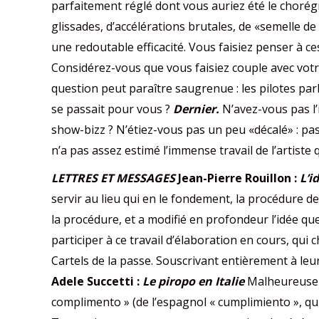
parfaitement réglé dont vous auriez été le chorégr
glissades, d’accélérations brutales, de «semelle de p
une redoutable efficacité. Vous faisiez penser à c
Considérez-vous que vous faisiez couple avec votr
question peut paraître saugrenue : les pilotes par
se passait pour vous ?
Dernier.
N’avez-vous pas l’i
show-bizz ? N’étiez-vous pas un peu «décalé» : pas 
n’a pas assez estimé l’immense travail de l’artiste 
LETTRES ET MESSAGES
Jean-Pierre Rouillon :
L’i
servir au lieu qui en le fondement, la procédure de
la procédure, et a modifié en profondeur l’idée qu
participer à ce travail d’élaboration en cours, qui 
Cartels de la passe. Souscrivant entièrement à le
Adele Succetti :
Le piropo en Italie
Malheureusemen
complimento » (de l’espagnol « cumplimiento », qui