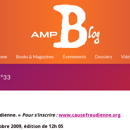
ome
Books & Magazines
Évenements
Dossiers
Vidé
N°33
idienne
. »
Pour s’inscrire :
www.causefreudienne.org
obre 2009, édition de 12h 05