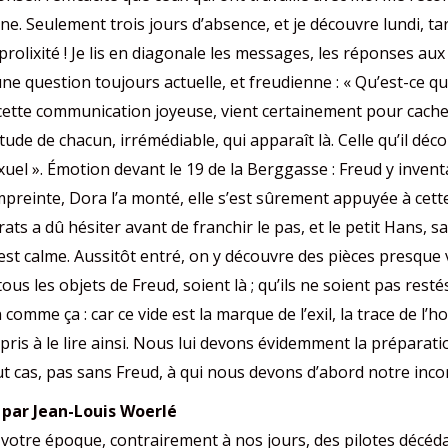
e. Seulement trois jours d’absence, et je découvre lundi, ta
rolixité ! Je lis en diagonale les messages, les réponses aux 
r une question toujours actuelle, et freudienne : « Qu’est-ce
cette communication joyeuse, vient certainement pour cacher
tude de chacun, irrémédiable, qui apparaît là. Celle qu’il déc
exuel ». Émotion devant le 19 de la Berggasse : Freud y inven
mpreinte, Dora l’a monté, elle s’est sûrement appuyée à cett
s a dû hésiter avant de franchir le pas, et le petit Hans, s
st calme. Aussitôt entré, on y découvre des pièces presque vi
 tous les objets de Freud, soient là ; qu’ils ne soient pas res
n comme ça : car ce vide est la marque de l’exil, la trace de l’h
appris à le lire ainsi. Nous lui devons évidemment la préparat
 cas, pas sans Freud, à qui nous devons d’abord notre inco
par Jean-Louis Woerlé
votre époque, contrairement à nos jours, des pilotes décédai