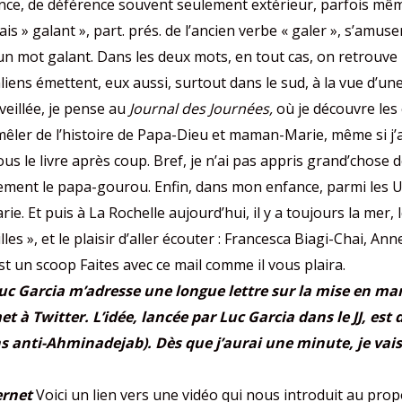
nce, de déférence souvent seulement extérieur, parfois même 
is » galant », part. prés. de l’ancien verbe « galer », s’amuse
 mot galant. Dans les deux mots, en tout cas, on retrouve l
liens émettent, eux aussi, surtout dans le sud, à la vue d’un
veillée, je pense au
Journal des Journées,
où je découvre les 
 me mêler de l’histoire de Papa-Dieu et maman-Marie, même si 
vous le livre après coup. Bref, je n’ai pas appris grand’chos
ment le papa-gourou. Enfin, dans mon enfance, parmi les Urs
e. Et puis à La Rochelle aujourd’hui, il y a toujours la mer, 
les », et le plaisir d’aller écouter : Francesca Biagi-Chai, 
est un scoop Faites avec ce mail comme il vous plaira.
 Garcia m’adresse une longue lettre sur la mise en mar
 à Twitter. L’idée, lancée par Luc Garcia dans le JJ, est
 anti-Ahminadejab). Dès que j’aurai une minute, je vais
ernet
Voici un lien vers une vidéo qui nous introduit au propo