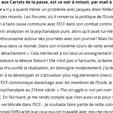
aux Cartels de la passe, est ce soir à minuit, par mail à
r »
Il y a quand même un problème avec Jacques-Alain Miller 
mples récents. Les Forums, où il renverse la politique de l’Ec
on à faire cause commune avec l’ECF dans son combat contre 
nir analyste» et la psychanalyse pure, alors qu’il avait lui-m
enthousiasme autour des Journées avec son Journal ! Mais l’
sérieux dans ce monde. Dans son troisième cours de cette anné
 le « détachement ». Cela mériterait à soi seul un enseignement
séduire la déesse Raison ! Elle n’est pas si farouche, la dame. M
da m’a confié la réalisation, en témoigne modestement. J’ai d
uer à se développer et s’actualiser plus régulièrement (merci 
l’ECF communique davantage avec les membres de l’Ecole. Je su
a psychanalyse au 21ème siècle. «
The struggle is not yet over
E
. En l’écrivant, je me rends compte que c’est aussi vrai pou
 vertébrale dans l’ECF… Je souhaite faire partie de cette col
nseil l’efficacité que ceux qui ont travaillé avec moi me reco