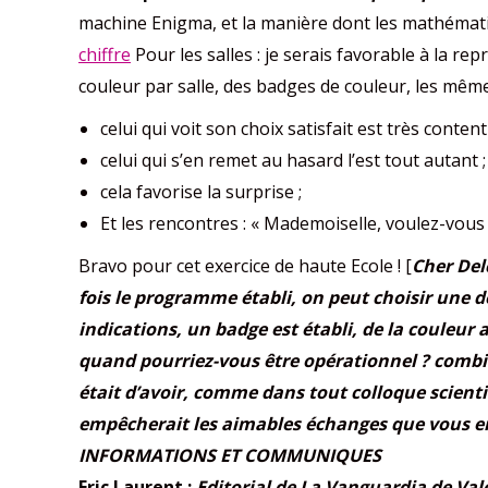
machine Enigma, et la manière dont les mathématic
chiffre
Pour les salles : je serais favorable à la rep
couleur par salle, des badges de couleur, les même
celui qui voit son choix satisfait est très content 
celui qui s’en remet au hasard l’est tout autant ;
cela favorise la surprise ;
Et les rencontres : « Mademoiselle, voulez-vou
Bravo pour cet exercice de haute Ecole ! [
Cher Del
fois le programme établi, on peut choisir une de
indications, un badge est établi, de la couleur as
quand pourriez-vous être opérationnel ? combie
était d’avoir, comme dans tout colloque scient
empêcherait les aimables échanges que vous envi
INFORMATIONS ET COMMUNIQUES
Eric Laurent :
Editorial de La Vanguardia de Val