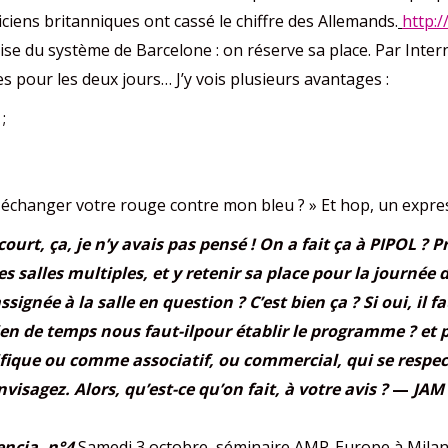
iens britanniques ont cassé le chiffre des Allemands.
http:
rise du système de Barcelone : on réserve sa place. Par Interne
s pour les deux jours… J’y vois plusieurs avantages :
;
s échanger votre rouge contre mon bleu ? » Et hop, un expres
court, ça, je n’y avais pas pensé ! On a fait ça à PIPOL ?
s salles multiples, et y retenir sa place pour la journée
signée à la salle en question ? C’est bien ça ? Si oui, il fa
n de temps nous faut-ilpour établir le programme ? et p
ifique ou comme associatif, ou commercial, qui se respe
sagez. Alors, qu’est-ce qu’on fait, à votre avis ?
—
JAM
encia, n°4
Samedi 3 octobre, séminaire AMP-Europe à Milan. 