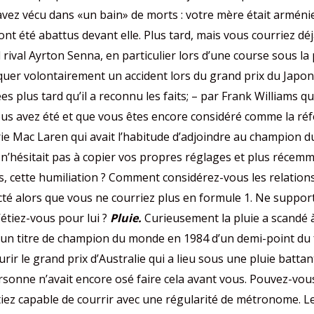
avez vécu dans «un bain» de morts : votre mère était arménien
nt été abattus devant elle. Plus tard, mais vous courriez déj
rival Ayrton Senna, en particulier lors d’une course sous la 
oquer volontairement un accident lors du grand prix du Jap
lus tard qu’il a reconnu les faits; – par Frank Williams qui
us avez été et que vous êtes encore considéré comme la réf
ie Mac Laren qui avait l’habitude d’adjoindre au champion d
 n’hésitait pas à copier vos propres réglages et plus récem
cette humiliation ? Comment considérez-vous les relations 
ecté alors que vous ne courriez plus en formule 1. Ne suppo
’étiez-vous pour lui ?
Pluie.
Curieusement la pluie a scandé à 
 un titre de champion du monde en 1984 d’un demi-point du 
urir le grand prix d’Australie qui a lieu sous une pluie batta
sonne n’avait encore osé faire cela avant vous. Pouvez-vou
tiez capable de courrir avec une régularité de métronome. L