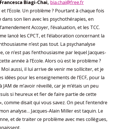
 Francesca Biagi-Chai,
bia.chai@free.fr
et l’Ecole. Un problème ? Pourtant à chaque fois
ole dans son lien avec les psychothérapies, en
l’amendement Accoyer, l’évaluation, et les TCC.
ême lancé les CPCT, et l’élaboration concernant la
enthousiasme n’est pas tout. La psychanalyse
e, ce n’est pas l’enthousiasme par lequel Jacques-
 cette année à l’Ecole. Alors où est le problème ?
oi aussi, il lui arrive de venir me solliciter, et je
es idées pour les enseignements de l’ECF, pour la
à JAM de m’avoir réveillé, car je m’étais un peu
is si heureux et fier de faire partie de cette
», comme disait qui vous savez. On peut l’entendre
r mon analyse… Jacques-Alain Miller est taquin. Le
onne, et de traiter ce problème avec mes collègues,
nnaissent.