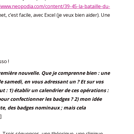
//www.neopodia.com/content/39-45-la-bataille-du-
t, c’est facile, avec Excel (je veux bien aider). Une
so !
 Première nouvelle. Que je comprenne bien : une
 de samedi, en vous adressant un ? Et sur vos
ut : 1) établir un calendrier de ces opérations :
our confectionner les badges ? 2) mon idée
cte, des badges nominaux ; mais cela
]
Trois séquences, une théorique, une clinique,