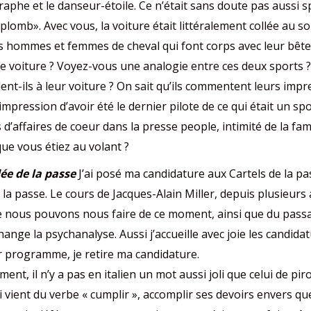
aphe et le danseur-étoile. Ce n’était sans doute pas aussi s
lomb». Avec vous, la voiture était littéralement collée au sol, 
es hommes et femmes de cheval qui font corps avec leur bête :
e voiture ? Voyez-vous une analogie entre ces deux sports ?
lent-ils à leur voiture ? On sait qu’ils commentent leurs im
mpression d’avoir été le dernier pilote de ce qui était un spo
d’affaires de coeur dans la presse people, intimité de la fam
que vous étiez au volant ?
dée de la passe
J’ai posé ma candidature aux Cartels de la pass
 la passe. Le cours de Jacques-Alain Miller, depuis plusieurs
e nous pouvons nous faire de ce moment, ainsi que du passage
change la psychanalyse. Aussi j’accueille avec joie les candida
ur programme, je retire ma candidature.
t, il n’y a pas en italien un mot aussi joli que celui de pir
 vient du verbe « cumplir », accomplir ses devoirs envers que