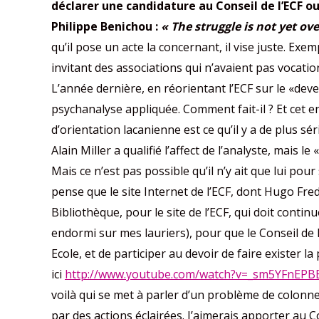
déclarer une candidature au Conseil de l’ECF ou 
Philippe Benichou :
« The struggle is not yet ove
qu’il pose un acte la concernant, il vise juste. Exe
invitant des associations qui n’avaient pas vocati
L’année dernière, en réorientant l’ECF sur le «deve
psychanalyse appliquée. Comment fait-il ? Et cet 
d’orientation lacanienne est ce qu’il y a de plus 
Alain Miller a qualifié l’affect de l’analyste, mais
Mais ce n’est pas possible qu’il n’y ait que lui pour 
pense que le site Internet de l’ECF, dont Hugo Fre
Bibliothèque, pour le site de l’ECF, qui doit contin
endormi sur mes lauriers), pour que le Conseil de 
Ecole, et de participer au devoir de faire exister l
ici
http://www.youtube.com/watch?v=_sm5YFnEPB
voilà qui se met à parler d’un problème de colonne
par des actions éclairées. J’aimerais apporter au Co