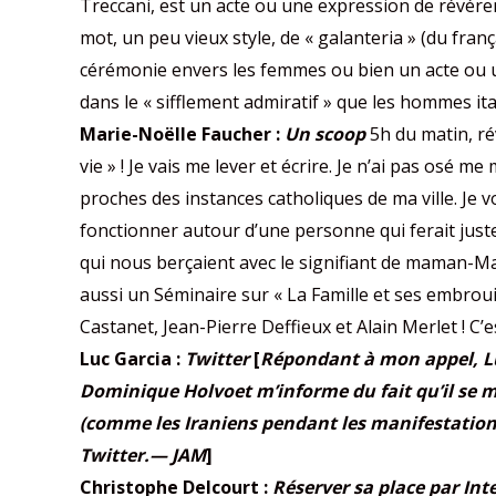
Treccani, est un acte ou une expression de révére
mot, un peu vieux style, de « galanteria » (du frança
cérémonie envers les femmes ou bien un acte ou un
dans le « sifflement admiratif » que les hommes ita
Marie-Noëlle Faucher :
Un scoop
5h du matin, ré
vie » ! Je vais me lever et écrire. Je n’ai pas osé
proches des instances catholiques de ma ville. Je 
fonctionner autour d’une personne qui ferait juste
qui nous berçaient avec le signifiant de maman-Mari
aussi un Séminaire sur « La Famille et ses embrouil
Castanet, Jean-Pierre Deffieux et Alain Merlet ! C’
Luc Garcia :
Twitter
[
Répondant à mon appel, Luc
Dominique Holvoet m’informe du fait qu’il se met
(comme les Iraniens pendant les manifestations
Twitter.— JAM
]
Christophe Delcourt :
Réserver sa place par Int