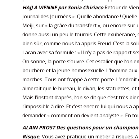
HAJJ A VIENNE
par Sonia Chiriaco
Retour de Vienn
Journal des Journées ». Quelle abondance ! Quelle p
Meiji, sur « la grâce du transfert », ou encore su
donne aussi un peu le tournis. Cette exubérance, 
bien sûr, comme nous l’a appris Freud. C’est la soli
Lacan avec sa formule : « Il n’y a pas de rapport s
On sonne, la porte s’ouvre. Cet escalier que l’on e
bouchère et la jeune homosexuelle. L’homme aux rat
marches. Tous ont frappé à cette porte. L’endroit e
aimerait que le bureau, le divan, les statuettes, et
Mais l’instant d’après, l’on se dit que c’est très bie
l’impossible à dire. Et c’est encore lui qui nous a 
demander « comment on devient analyste ». En tout
ALAIN PROST
Des questions pour un champion
Risque.
Vous avez pratiqué un métier à risques. A 