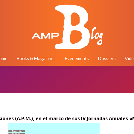
ome
Books & Magazines
Évenements
Dossiers
Vidé
siones (A.P.M.), en el marco de sus IV Jornadas Anuales «