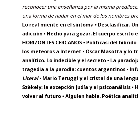
reconocer una enseñanza por la misma predilección
una forma de nadar en el mar de los nombres pro
Lo real miente en el síntoma
• Desclasificar. 
adicción
• Hecho para gozar. El cuerpo
escrito 
HORIZONTES CERCANOS
• Políticas: del híbrido
los
meteoros a Internet
• Oscar Masotta y lo 
analítico. Lo indecible y el secreto
• La paradoj
tragedia a la parodia:
cuentos argentinos
• In
Literal
• Mario Teruggi y el cristal de una leng
Szèkely: la excepción
judía y el psicoanálisis
• 
volver al futuro
• Alguien habla. Poética analít