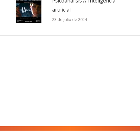
Psicoanálisis // Inteligencia
artificial
23 de julio de 2024
AMP / WAP - ASSOCIATION MONDIALE DE PSYCHANALYSE 2017-2023
Books & Magazines
Évenements
Dossiers
Vidéos