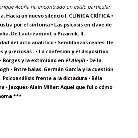
nrique Acuña ha encontrado un estilo particular,
ga. Hacia un nuevo silencio
I. CLÍNICA CRÍTICA
•
ustia por el síntoma
• Las psicosis en clave de
lía. De Lautréamont a Pizarnik.
II.
dad del acto analítico
• Semblanzas reales. De
os y preciosas–
• La confesión y el dispositivo
• Borges y la extimidad en
El
Aleph
• De la
ogh
• Entre balas. Germán García y
la cuestión
. P
sicoanálisis frente a la
dictadura
• Béla
na
• Jacques-Alain Miller: Aquel que
fui o cómo
thoma
***