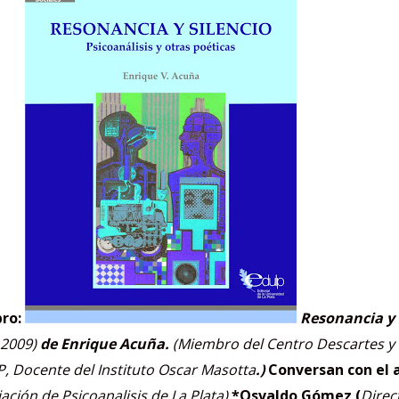
bro:
Resonancia y 
 2009)
de Enrique Acuña.
(Miembro del Centro Descartes y 
P, Docente del Instituto Oscar Masotta
.)
Conversan con el 
ación de Psicoanalisis de La Plata)
*Osvaldo Gómez (
Direc