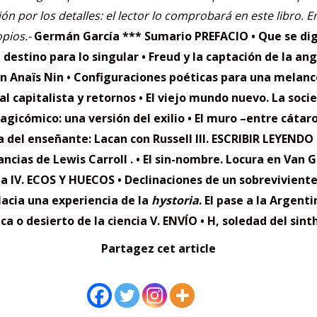
 por los detalles: el lector lo comprobará en este libro.
E
pios.-
Germán García
***
Sumario
PREFACIO
• Que se di
Un destino para
lo singular
• Freud y la captación de la
ang
en Anaïs Nin
• Configuraciones poéticas para
una melanco
 al capitalista
y retornos
• El viejo mundo nuevo. La
socie
tragicómico:
una versión del exilio
• El muro –entre cátar
a del enseñante: Lacan con Russell
III. ESCRIBIR LEYENDO
fancias de Lewis Carroll .
• El sin-nombre. Locura en Van
G
ua
IV. ECOS Y HUECOS
• Declinaciones de un sobreviviente
Hacia una experiencia de la
hystoria
. El pase a la Argenti
ica o desierto de la ciencia
V. ENVÍO
• H, soledad del sin
Partagez cet article