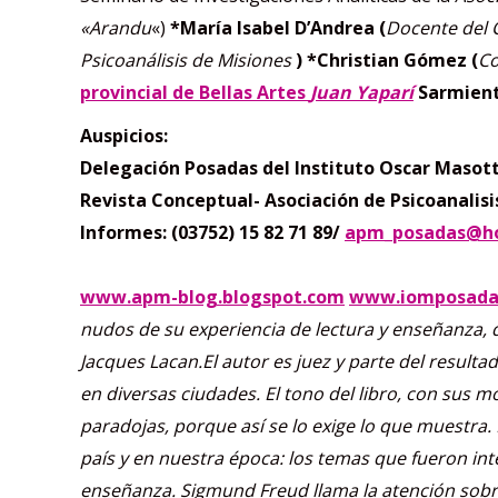
«Arandu
«)
*María Isabel D’Andrea (
Docente del C
Psicoanálisis de Misiones
)
*Christian Gómez (
Co
provincial de Bellas Artes
Juan Yaparí
Sarmient
Auspicios:
Delegación Posadas del Instituto Oscar Masott
Revista Conceptual- Asociación de Psicoanalisi
Informes: (03752) 15 82 71 89/
apm_posadas@ho
www.apm-blog.blogspot.com
www.iomposadas
nudos de su experiencia de lectura y enseñanza, de 
Jacques Lacan.
El autor es juez y parte del result
en diversas ciudades.
El tono del libro, con sus m
paradojas, porque así se lo exige lo que muestra.
país y en nuestra época: los temas que fueron int
enseñanza.
Sigmund Freud llama la atención sobr