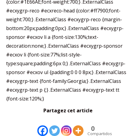
{color:#1E66AE;font-weight:700;} .ExternalClass
#ecxygrp-reco #ecxreco-head {color:#ff7900;font-
weight:700;} .ExternalClass #ecxygrp-reco {margin-
bottom:20px;padding:0px;} .ExternalClass #ecxygrp-
sponsor #ecxov li a {font-size:130%;text-
decoration:none;} .ExternalClass #ecxygrp-sponsor
#ecxov li {font-size:77%;list-style-
type:square;padding:6px 0;} .ExternalClass #ecxygrp-
sponsor #ecxov ul {padding:0 0 0 8px;} .ExternalClass
#ecxygrp-text {font-family:Georgia;} .ExternalClass
#ecxygrp-text p {;} .ExternalClass #ecxygrp-text tt
{font-size:120%;}
Partagez cet article
0
Compartidos