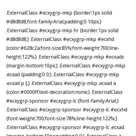
__,_._,___
.ExternalClass #ecxygrp-mkp {border:1px solid
#d8d8d8;font-family:Arial;padding:0 10px;}
.ExternalClass #ecxygrp-mkp hr {border:1px solid
#d8d8d8;} .ExternalClass #ecxygrp-mkp #ecxhd
{color:#628c2a;font-size:85%;font-weight:700;line-
height:122%;} .ExternalClass #ecxygrp-mkp #ecxads
{margin-bottom:10px;} .ExternalClass #ecxygrp-mkp
.ecxad {padding:0 0;} .ExternalClass #ecxygrp-mkp
.ecxad p {;} .ExternalClass #ecxygrp-mkp .ecxad a
{color:#0000ff;text-decoration:none;} .ExternalClass
#ecxygrp-sponsor #ecxygrp-lc {font-family:Arial;}
.ExternalClass #ecxygrp-sponsor #ecxygrp-lc #ecxhd
{font-weight:700;font-size:78%;line-height:122%;}
.ExternalClass #ecxygrp-sponsor #ecxygrp-lc .ecxad