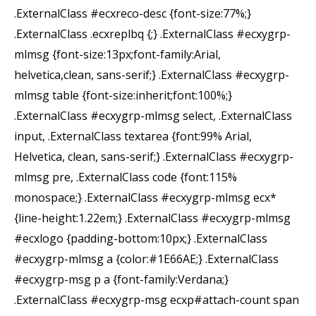
.ExternalClass #ecxreco-desc {font-size:77%;}
.ExternalClass .ecxreplbq {;} .ExternalClass #ecxygrp-
mlmsg {font-size:13px;font-family:Arial,
helvetica,clean, sans-serif;} .ExternalClass #ecxygrp-
mlmsg table {font-size:inherit;font:100%;}
.ExternalClass #ecxygrp-mlmsg select, .ExternalClass
input, .ExternalClass textarea {font:99% Arial,
Helvetica, clean, sans-serif;} .ExternalClass #ecxygrp-
mlmsg pre, .ExternalClass code {font:115%
monospace;} .ExternalClass #ecxygrp-mlmsg ecx*
{line-height:1.22em;} .ExternalClass #ecxygrp-mlmsg
#ecxlogo {padding-bottom:10px;} .ExternalClass
#ecxygrp-mlmsg a {color:#1E66AE;} .ExternalClass
#ecxygrp-msg p a {font-family:Verdana;}
.ExternalClass #ecxygrp-msg ecxp#attach-count span