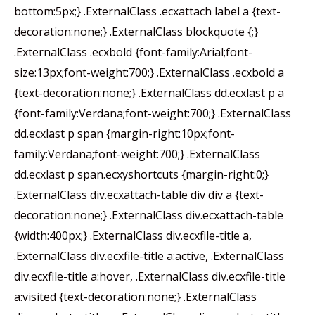
bottom:5px;} .ExternalClass .ecxattach label a {text-
decoration:none;} .ExternalClass blockquote {;}
.ExternalClass .ecxbold {font-family:Arial;font-
size:13px;font-weight:700;} .ExternalClass .ecxbold a
{text-decoration:none;} .ExternalClass dd.ecxlast p a
{font-family:Verdana;font-weight:700;} .ExternalClass
dd.ecxlast p span {margin-right:10px;font-
family:Verdana;font-weight:700;} .ExternalClass
dd.ecxlast p span.ecxyshortcuts {margin-right:0;}
.ExternalClass div.ecxattach-table div div a {text-
decoration:none;} .ExternalClass div.ecxattach-table
{width:400px;} .ExternalClass div.ecxfile-title a,
.ExternalClass div.ecxfile-title a:active, .ExternalClass
div.ecxfile-title a:hover, .ExternalClass div.ecxfile-title
a:visited {text-decoration:none;} .ExternalClass