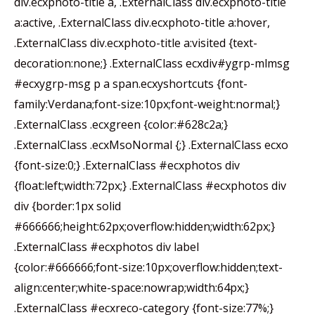
div.ecxphoto-title a, .ExternalClass div.ecxphoto-title
a:active, .ExternalClass div.ecxphoto-title a:hover,
.ExternalClass div.ecxphoto-title a:visited {text-
decoration:none;} .ExternalClass ecxdiv#ygrp-mlmsg
#ecxygrp-msg p a span.ecxyshortcuts {font-
family:Verdana;font-size:10px;font-weight:normal;}
.ExternalClass .ecxgreen {color:#628c2a;}
.ExternalClass .ecxMsoNormal {;} .ExternalClass ecxo
{font-size:0;} .ExternalClass #ecxphotos div
{float:left;width:72px;} .ExternalClass #ecxphotos div
div {border:1px solid
#666666;height:62px;overflow:hidden;width:62px;}
.ExternalClass #ecxphotos div label
{color:#666666;font-size:10px;overflow:hidden;text-
align:center;white-space:nowrap;width:64px;}
.ExternalClass #ecxreco-category {font-size:77%;}