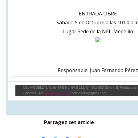
ENTRADA LIBRE
Sábado 5 de Octubre a las 10:00 a.m
Lugar Sede de la NEL-Medellín
Responsable: Juan Fernando Pérez
NEL-MEDELLÍN. Calle 49 B No. 64 B 112, Of. 201-203 Edificio El Rectángulo,
Colombia Tel:
(57-4) 5 83 27 89
nelmedellin@gmail.co
m
Partagez cet article