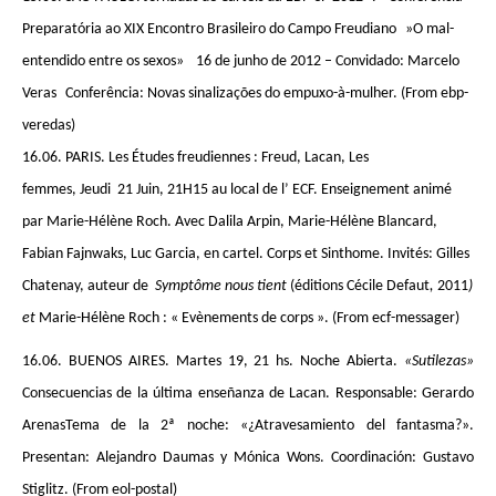
Preparatória ao XIX Encontro Brasileiro do Campo Freudiano »O mal-
entendido entre os sexos» 16 de junho de 2012 – Convidado: Marcelo
Veras Conferência: Novas sinalizações do empuxo-à-mulher. (From ebp-
veredas)
16.06. PARIS. Les Études freudiennes : Freud, Lacan, Les
femmes, Jeudi 21 Juin, 21H15 au local de l’ ECF. Enseignement animé
par Marie-Hélène Roch. Avec Dalila Arpin, Marie-Hélène Blancard,
Fabian Fajnwaks, Luc Garcia, en cartel. Corps et Sinthome. Invités: Gilles
Chatenay, auteur de
Symptôme nous tient
(éditions Cécile Defaut
,
2011
)
et
Marie-Hélène Roch : « Evènements de corps ». (From ecf-messager)
16.06. BUENOS AIRES. Martes 19, 21 hs. Noche Abierta.
«Sutilezas»
Consecuencias de la última enseñanza de Lacan. Responsable: Gerardo
ArenasTema de la 2ª noche: «¿Atravesamiento del fantasma?».
Presentan: Alejandro Daumas y Mónica Wons. Coordinación: Gustavo
Stiglitz. (From eol-postal)