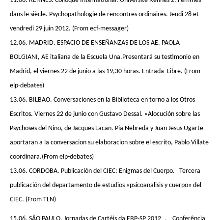
11.06. RENNES. Colloque International. Université Rennes 2. Femmes
dans le siècle. Psychopathologie de rencontres ordinaires. Jeudi 28 et
vendredi 29 juin 2012. (From ecf-messager)
12.06. MADRID. ESPACIO DE ENSEÑANZAS DE LOS AE. PAOLA
BOLGIANI, AE italiana de la Escuela Una.Presentará su testimonio en
Madrid, el viernes 22 de junio a las 19,30 horas. Entrada Libre. (From
elp-debates)
13.06. BILBAO. Conversaciones en la Biblioteca en torno a los Otros
Escritos. Viernes 22 de junio con Gustavo Dessal. «Alocución sobre las
Psychoses del Niño, de Jacques Lacan. Pia Nebreda y Juan Jesus Ugarte
aportaran a la conversacion su elaboracion sobre el escrito, Pablo Villate
coordinara.(From elp-debates)
13.06. CORDOBA. Publicación del CIEC: Enigmas del Cuerpo. Tercera
publicación del departamento de estudios «psicoanalisis y cuerpo» del
CIEC. (From TLN)
15.06. SÂO PAULO. Jornadas de Cartéis da EBP-SP 2012 . Conferência