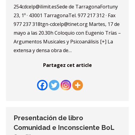
254cdcelp@ilimit.esSede de TarragonaFortuny
23, 1º · 43001 TarragonaTel. 977 217 312 · Fax
977 237 318tgn-cdcelp@tinet.org Martes, 17 de
mayo a las 20.30h Coloquio con Eugenio Trías –
Argumentos Musicales y Psicoanálisis [+] La
extensa y densa obra de…
Partagez cet article
Presentación de libro
Comunidad e Inconsciente BoL