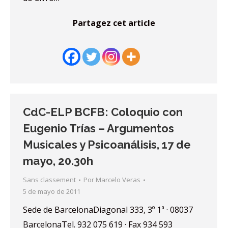
Partagez cet article
CdC-ELP BCFB: Coloquio con
Eugenio Trías – Argumentos
Musicales y Psicoanálisis, 17 de
mayo, 20.30h
Sans classement
Por
Marcelo Veras
5 de mayo de 2011
Sede de BarcelonaDiagonal 333, 3º 1ª · 08037
BarcelonaTel. 932 075 619 · Fax 934 593