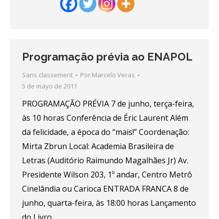
Programação prévia ao ENAPOL
Sans classement
Por
Marcelo Veras
5 de mayo de 2011
PROGRAMAÇÃO PRÉVIA 7 de junho, terça-feira,
às 10 horas Conferência de Éric Laurent Além
da felicidade, a época do “mais!” Coordenação:
Mirta Zbrun Local: Academia Brasileira de
Letras (Auditório Raimundo Magalhães Jr) Av.
Presidente Wilson 203, 1º andar, Centro Metrô
Cinelândia ou Carioca ENTRADA FRANCA 8 de
junho, quarta-feira, às 18:00 horas Lançamento
do Livro…