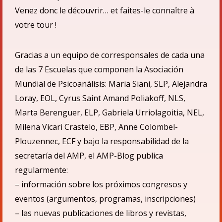
Venez donc le découvrir… et faites-le connaître à
votre tour !
Gracias a un equipo de corresponsales de cada una
de las 7 Escuelas que componen la Asociació
n
Mundial de Psicoan
á
lisis: Maria Siani, SLP, Alejandra
Loray, EOL, Cyrus Saint Amand Poliakoff, NLS,
Marta Berenguer, ELP, Gabriela Urriolagoitia, NEL,
Milena Vicari Crastelo, EBP, Anne Colombel-
Plouzennec, ECF
y bajo la responsabilidad de la
secretarí
a del AMP,
el
AMP-Blog publica
regularmente:
– informaci
ón sobre los próximos congresos y
eventos (argumentos, programas, inscripciones)
– las nuevas publicaciones de libros y revistas,