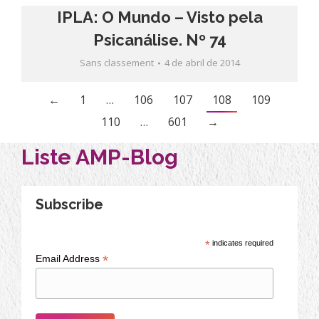
IPLA: O Mundo – Visto pela
Psicanálise. Nº 74
Sans classement
4 de abril de 2014
←
1
…
106
107
108
109
110
…
601
→
Liste AMP-Blog
Subscribe
*
indicates required
*
Email Address
Partagez cet article