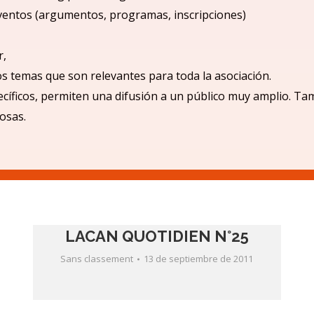
ventos (argumentos, programas, inscripciones)
r,
los temas que son relevantes para toda la asociación.
cíficos, permiten una difusió
n a un p
úblico muy amplio.
Tam
iosas.
LACAN QUOTIDIEN N°25
Sans classement
13 de septiembre de 2011