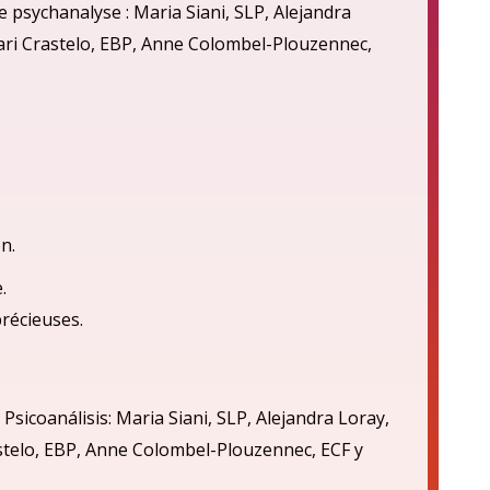
 psychanalyse : Maria Siani, SLP, Alejandra
cari Crastelo, EBP, Anne Colombel-Plouzennec,
n.
.
précieuses.
 Psicoan
á
lisis: Maria Siani, SLP, Alejandra Loray,
astelo, EBP, Anne Colombel-Plouzennec, ECF
y