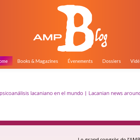
ome
Books & Magazines
Évenements
Dossiers
Vidé
sicoanálisis lacaniano en el mundo | Lacanian news around t
Le grand congrès de l’AMP