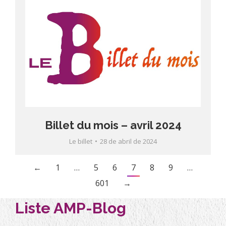
Billet du mois – avril 2024
Le billet
28 de abril de 2024
←
1
…
5
6
7
8
9
…
601
→
Liste AMP-Blog