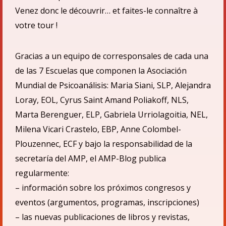
Venez donc le découvrir… et faites-le connaître à
votre tour !
Gracias a un equipo de corresponsales de cada una
de las 7 Escuelas que componen la Asociació
n
Mundial de Psicoan
á
lisis: Maria Siani, SLP, Alejandra
Loray, EOL, Cyrus Saint Amand Poliakoff, NLS,
Marta Berenguer, ELP, Gabriela Urriolagoitia, NEL,
Milena Vicari Crastelo, EBP, Anne Colombel-
Plouzennec, ECF
y bajo la responsabilidad de la
secretarí
a del AMP,
el
AMP-Blog publica
regularmente:
– informaci
ón sobre los próximos congresos y
eventos (argumentos, programas, inscripciones)
– las nuevas publicaciones de libros y revistas,