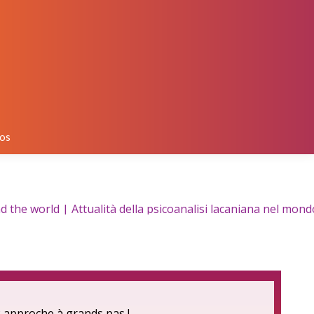
os
the world | Attualità della psicoanalisi lacaniana nel mondo
 approche à grands pas !