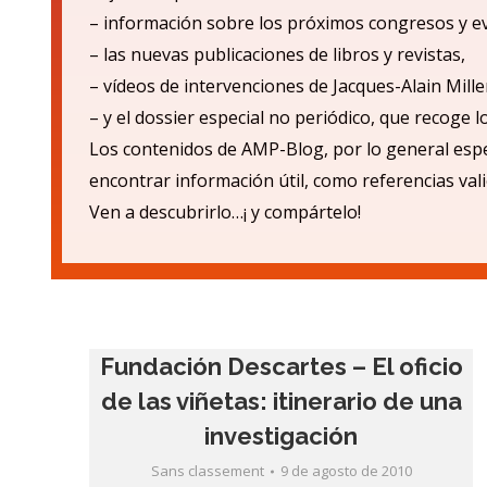
– informaci
ón sobre los próximos congresos y e
– las nuevas publicaciones de libros y revistas,
– v
ídeos de intervenciones de Jacques-Alain Mille
– y el dossier especial no periódico, que recoge 
Los contenidos de AMP-Blog, por lo general espe
encontrar informació
n
ú
til, como referencias val
Ven a descubrirlo…¡ y compá
rtelo!
Fundación Descartes – El oficio
de las viñetas: itinerario de una
investigación
Sans classement
9 de agosto de 2010