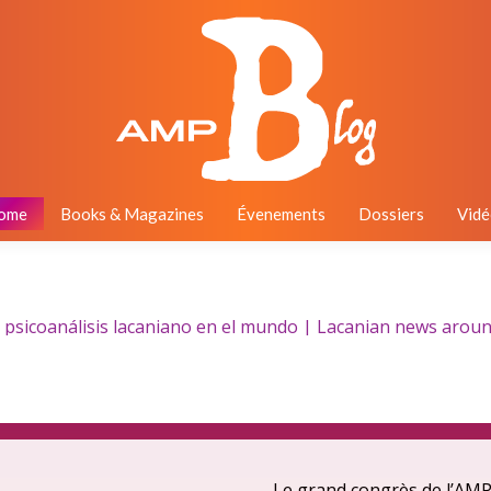
ome
Books & Magazines
Évenements
Dossiers
Vidé
psicoanálisis lacaniano en el mundo | Lacanian news around 
Le grand congrès de l’AMP