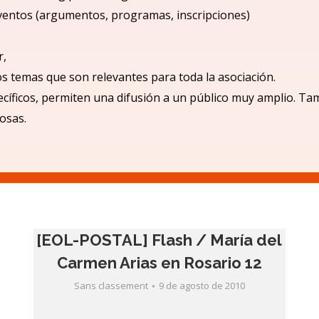
ventos (argumentos, programas, inscripciones)
r,
los temas que son relevantes para toda la asociación.
cíficos, permiten una difusió
n a un p
úblico muy amplio.
Tam
iosas.
[EOL-POSTAL] Flash / María del
Carmen Arias en Rosario 12
Sans classement
9 de agosto de 2010