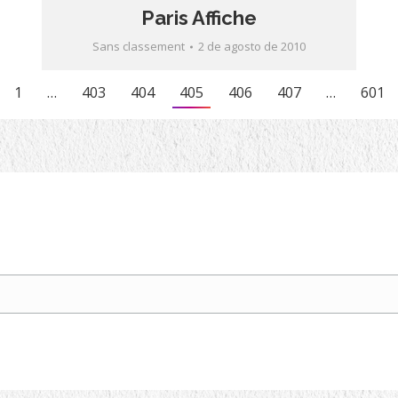
Paris Affiche
Sans classement
2 de agosto de 2010
1
…
403
404
405
406
407
…
601
Partagez cet article