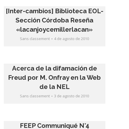
[Inter-cambios] Biblioteca EOL-
Sección Córdoba Reseña
«lacanjoycemillerlacan»
Sans classement
4 de agosto de 2010
Acerca de la difamación de
Freud por M. Onfray en la Web
de la NEL
Sans classement
3 de agosto de 2010
FEEP Communiqué N°4