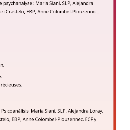
 psychanalyse : Maria Siani, SLP, Alejandra
cari Crastelo, EBP, Anne Colombel-Plouzennec,
n.
.
précieuses.
 Psicoan
á
lisis: Maria Siani, SLP, Alejandra Loray,
astelo, EBP, Anne Colombel-Plouzennec, ECF
y