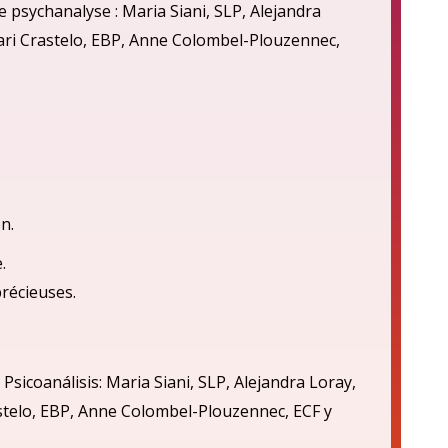
 psychanalyse : Maria Siani, SLP, Alejandra
cari Crastelo, EBP, Anne Colombel-Plouzennec,
n.
.
précieuses.
 Psicoan
á
lisis: Maria Siani, SLP, Alejandra Loray,
astelo, EBP, Anne Colombel-Plouzennec, ECF
y