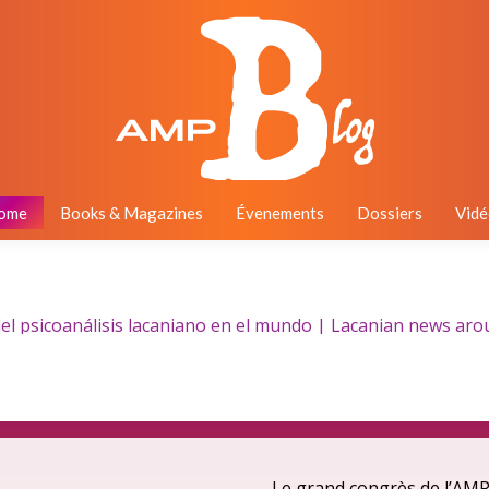
ome
Books & Magazines
Évenements
Dossiers
Vidé
l psicoanálisis lacaniano en el mundo | Lacanian news around
Le grand congrès de l’AMP