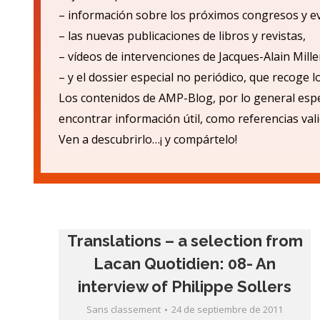
– informaci
ón sobre los próximos congresos y e
– las nuevas publicaciones de libros y revistas,
– v
ídeos de intervenciones de Jacques-Alain Mille
– y el dossier especial no periódico, que recoge 
Los contenidos de AMP-Blog, por lo general espe
encontrar informació
n
ú
til, como referencias val
Ven a descubrirlo…¡ y compá
rtelo!
Translations – a selection from
Lacan Quotidien: 08- An
interview of Philippe Sollers
Sans classement
24 de septiembre de 2011