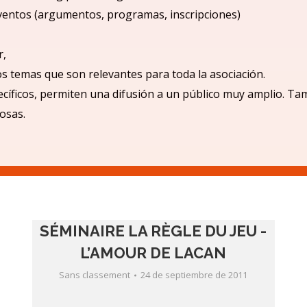
ventos (argumentos, programas, inscripciones)
r,
los temas que son relevantes para toda la asociación.
cíficos, permiten una difusió
n a un p
úblico muy amplio.
Tam
iosas.
SÉMINAIRE LA RÈGLE DU JEU -
L’AMOUR DE LACAN
Sans classement
24 de septiembre de 2011