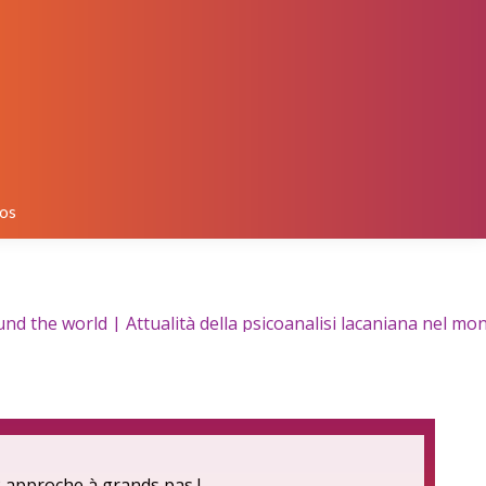
os
 the world | Attualità della psicoanalisi lacaniana nel mon
 approche à grands pas !