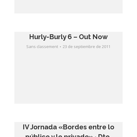
Hurly-Burly 6 – Out Now
Sans classement
23 de septiembre de 2011
IV Jornada «Bordes entre lo
público y lo privado» · Dto.