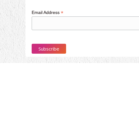
*
Email Address