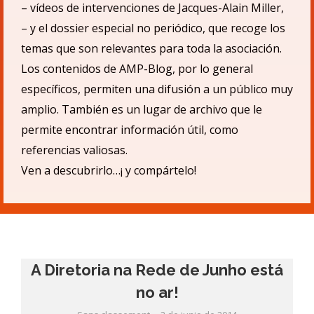
– v
ídeos de intervenciones de Jacques-Alain Miller,
– y el dossier especial no periódico, que recoge los
temas que son relevantes para toda la asociación.
Los contenidos de AMP-Blog, por lo general
específicos, permiten una difusió
n a un p
úblico muy
amplio.
También es un lugar de archivo que le
permite encontrar informació
n
ú
til, como
referencias valiosas.
Ven a descubrirlo…¡ y compá
rtelo!
A Diretoria na Rede de Junho está
no ar!