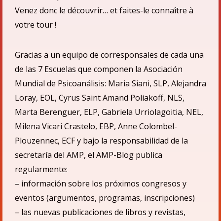
Venez donc le découvrir… et faites-le connaître à
votre tour !
Gracias a un equipo de corresponsales de cada una
de las 7 Escuelas que componen la Asociació
n
Mundial de Psicoan
á
lisis: Maria Siani, SLP, Alejandra
Loray, EOL, Cyrus Saint Amand Poliakoff, NLS,
Marta Berenguer, ELP, Gabriela Urriolagoitia, NEL,
Milena Vicari Crastelo, EBP, Anne Colombel-
Plouzennec, ECF
y bajo la responsabilidad de la
secretarí
a del AMP,
el
AMP-Blog publica
regularmente:
– informaci
ón sobre los próximos congresos y
eventos (argumentos, programas, inscripciones)
– las nuevas publicaciones de libros y revistas,