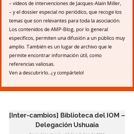
– v
ídeos de intervenciones de Jacques-Alain Miller,
– y el dossier especial no periódico, que recoge los
temas que son relevantes para toda la asociación.
Los contenidos de AMP-Blog, por lo general
específicos, permiten una difusió
n a un p
úblico muy
amplio.
También es un lugar de archivo que le
permite encontrar informació
n
ú
til, como
referencias valiosas.
Ven a descubrirlo…¡ y compá
rtelo!
[Inter-cambios] Biblioteca del IOM –
Delegación Ushuaia