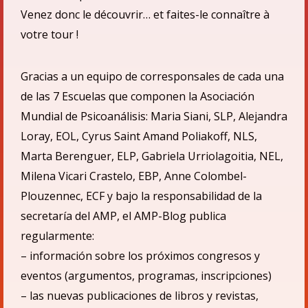
Venez donc le découvrir… et faites-le connaître à
votre tour !
Gracias a un equipo de corresponsales de cada una
de las 7 Escuelas que componen la Asociació
n
Mundial de Psicoan
á
lisis: Maria Siani, SLP, Alejandra
Loray, EOL, Cyrus Saint Amand Poliakoff, NLS,
Marta Berenguer, ELP, Gabriela Urriolagoitia, NEL,
Milena Vicari Crastelo, EBP, Anne Colombel-
Plouzennec, ECF
y bajo la responsabilidad de la
secretarí
a del AMP,
el
AMP-Blog publica
regularmente:
– informaci
ón sobre los próximos congresos y
eventos (argumentos, programas, inscripciones)
– las nuevas publicaciones de libros y revistas,