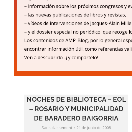
– informaci
ón sobre los próximos congresos y e
– las nuevas publicaciones de libros y revistas,
– v
ídeos de intervenciones de Jacques-Alain Mille
– y el dossier especial no periódico, que recoge 
Los contenidos de AMP-Blog, por lo general espe
encontrar informació
n
ú
til, como referencias val
Ven a descubrirlo…¡ y compá
rtelo!
NOCHES DE BIBLIOTECA – EOL
– ROSARIO Y MUNICIPALIDAD
DE BARADERO BAIGORRIA
Sans classement
21 de junio de 2008