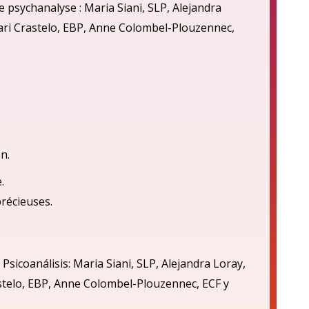
 psychanalyse : Maria Siani, SLP, Alejandra
cari Crastelo, EBP, Anne Colombel-Plouzennec,
n.
.
précieuses.
 Psicoan
á
lisis: Maria Siani, SLP, Alejandra Loray,
astelo, EBP, Anne Colombel-Plouzennec, ECF
y