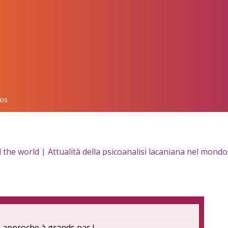
os
e world | Attualità della psicoanalisi lacaniana nel mondo 
 approche à grands pas !