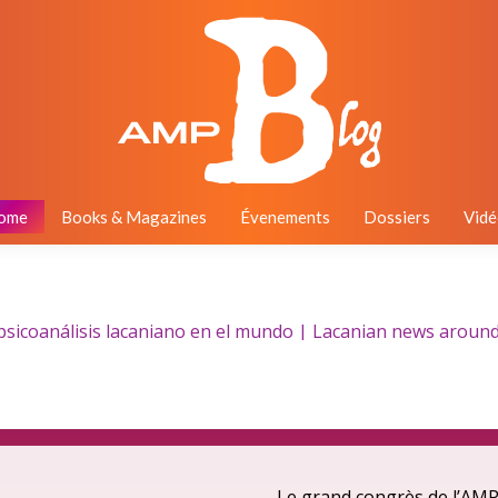
ome
Books & Magazines
Évenements
Dossiers
Vidé
icoanálisis lacaniano en el mundo | Lacanian news around th
Le grand congrès de l’AMP