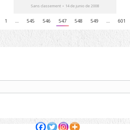
Sans classement
14 de junio de 2008
1
…
545
546
547
548
549
…
601
Partagez cet article