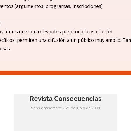
ventos (argumentos, programas, inscripciones)
r,
los temas que son relevantes para toda la asociación.
cíficos, permiten una difusió
n a un p
úblico muy amplio.
Tam
iosas.
Revista Consecuencias
Sans classement
21 de junio de 2008