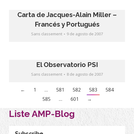
Carta de Jacques-Alain Miller –
Francés y Portugués
Sans classement
9 de agosto de 2007
El Observatorio PSI
Sans classement
8 de agosto de 2007
←
1
…
581
582
583
584
585
…
601
→
Liste AMP-Blog
Subscribe