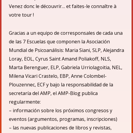
Venez donc le découvrir… et faites-le connaître à
votre tour !
Gracias a un equipo de corresponsales de cada una
de las 7 Escuelas que componen la Asociació
n
Mundial de Psicoan
á
lisis: Maria Siani, SLP, Alejandra
Loray, EOL, Cyrus Saint Amand Poliakoff, NLS,
Marta Berenguer, ELP, Gabriela Urriolagoitia, NEL,
Milena Vicari Crastelo, EBP, Anne Colombel-
Plouzennec, ECF
y bajo la responsabilidad de la
secretarí
a del AMP,
el
AMP-Blog publica
regularmente:
– informaci
ón sobre los próximos congresos y
eventos (argumentos, programas, inscripciones)
– las nuevas publicaciones de libros y revistas,