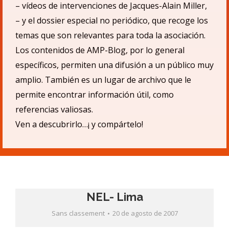
– v
ídeos de intervenciones de Jacques-Alain Miller,
– y el dossier especial no periódico, que recoge los
temas que son relevantes para toda la asociación.
Los contenidos de AMP-Blog, por lo general
específicos, permiten una difusió
n a un p
úblico muy
amplio.
También es un lugar de archivo que le
permite encontrar informació
n
ú
til, como
referencias valiosas.
Ven a descubrirlo…¡ y compá
rtelo!
NEL- Lima
Sans classement
20 de agosto de 2007