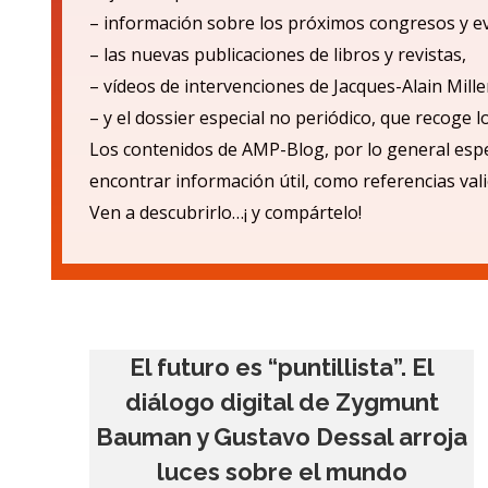
– informaci
ón sobre los próximos congresos y e
– las nuevas publicaciones de libros y revistas,
– v
ídeos de intervenciones de Jacques-Alain Mille
– y el dossier especial no periódico, que recoge 
Los contenidos de AMP-Blog, por lo general espe
encontrar informació
n
ú
til, como referencias val
Ven a descubrirlo…¡ y compá
rtelo!
El futuro es “puntillista”. El
diálogo digital de Zygmunt
Bauman y Gustavo Dessal arroja
luces sobre el mundo