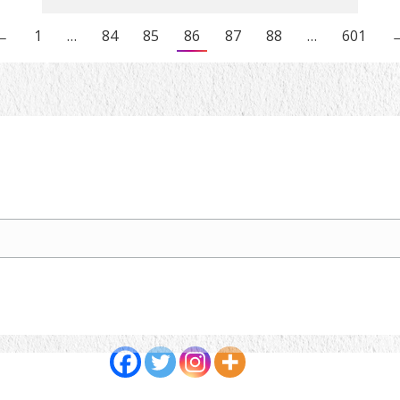
←
1
…
84
85
86
87
88
…
601
Partagez cet article