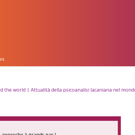
os
he world | Attualità della psicoanalisi lacaniana nel mondo
 approche à grands pas !