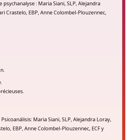
 psychanalyse : Maria Siani, SLP, Alejandra
cari Crastelo, EBP, Anne Colombel-Plouzennec,
n.
.
précieuses.
 Psicoan
á
lisis: Maria Siani, SLP, Alejandra Loray,
astelo, EBP, Anne Colombel-Plouzennec, ECF
y