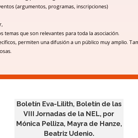
ventos (argumentos, programas, inscripciones)
r,
los temas que son relevantes para toda la asociación.
cíficos, permiten una difusió
n a un p
úblico muy amplio.
Tam
iosas.
Boletín Eva-Lilith, Boletín de las
VIII Jornadas de la NEL, por
Mónica Pelliza, Mayra de Hanze,
Beatriz Udenio.