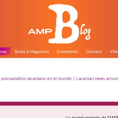
ome
Books & Magazines
Évenements
Dossiers
Vidé
psicoanálisis lacaniano en el mundo | Lacanian news around t
Le grand congrès de l’AMP