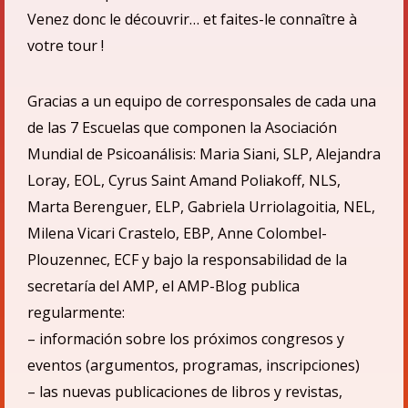
Venez donc le découvrir… et faites-le connaître à
votre tour !
Gracias a un equipo de corresponsales de cada una
de las 7 Escuelas que componen la Asociació
n
Mundial de Psicoan
á
lisis: Maria Siani, SLP, Alejandra
Loray, EOL, Cyrus Saint Amand Poliakoff, NLS,
Marta Berenguer, ELP, Gabriela Urriolagoitia, NEL,
Milena Vicari Crastelo, EBP, Anne Colombel-
Plouzennec, ECF
y bajo la responsabilidad de la
secretarí
a del AMP,
el
AMP-Blog publica
regularmente:
– informaci
ón sobre los próximos congresos y
eventos (argumentos, programas, inscripciones)
– las nuevas publicaciones de libros y revistas,