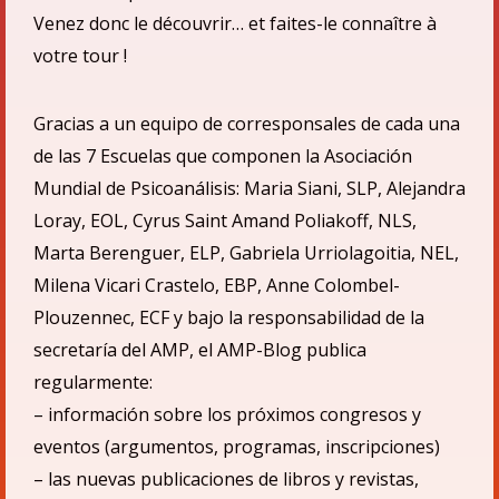
Venez donc le découvrir… et faites-le connaître à
votre tour !
Gracias a un equipo de corresponsales de cada una
de las 7 Escuelas que componen la Asociació
n
Mundial de Psicoan
á
lisis: Maria Siani, SLP, Alejandra
Loray, EOL, Cyrus Saint Amand Poliakoff, NLS,
Marta Berenguer, ELP, Gabriela Urriolagoitia, NEL,
Milena Vicari Crastelo, EBP, Anne Colombel-
Plouzennec, ECF
y bajo la responsabilidad de la
secretarí
a del AMP,
el
AMP-Blog publica
regularmente:
– informaci
ón sobre los próximos congresos y
eventos (argumentos, programas, inscripciones)
– las nuevas publicaciones de libros y revistas,