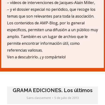
– v
ídeos de intervenciones de Jacques-Alain Miller,
– y el dossier especial no periódico, que recoge los
temas que son relevantes para toda la asociación.
Los contenidos de AMP-Blog, por lo general
específicos, permiten una difusió
n a un p
úblico muy
amplio.
También es un lugar de archivo que le
permite encontrar informació
n
ú
til, como
referencias valiosas.
Ven a descubrirlo…¡ y compá
rtelo!
GRAMA EDICIONES. Los últimos
Sans classement
5 de julio de 2013